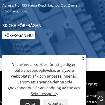
Adress:
No. 155 Haina Road, Taizhou City, Zhejiang-
provinsen, Kina
SKICKA FÖRFRÅGAN
FÖRFRÅGAN NU
X
Vi använder cookies för att ge dig en
bättre webbupplevelse, analysera
webbplatstrafik och anpassa innehåll.
Genom att använda denna sida
Links
Sitemap
RSS
XML
Sekretesspolicy
godkänner du vår användning av cookies.
Sekretesspolicy
Copyright © 2022 Zhejiang Hec Machinery Co., Ltd. - Kondenserande
värmeväxlare, värmeväxlardelar, motorcykeldelar - Alla rättigheter reserverade
Avvisa
Acceptera