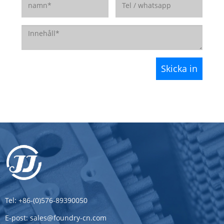
Tel:
+86-(0)576-89390050
E-post:
sales@foundry-cn.com