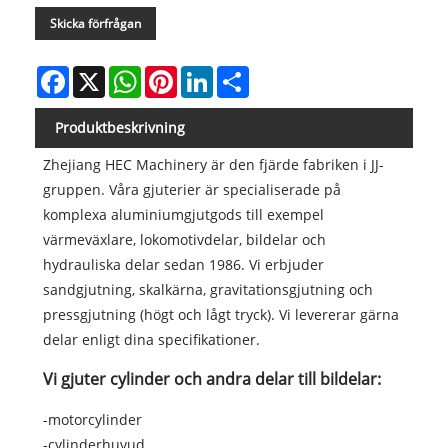
Skicka förfrågan
Facebook
X
WhatsApp
Pinterest
LinkedIn
Share
Produktbeskrivning
Zhejiang HEC Machinery är den fjärde fabriken i JJ-
gruppen. Våra gjuterier är specialiserade på
komplexa aluminiumgjutgods till exempel
värmeväxlare, lokomotivdelar, bildelar och
hydrauliska delar sedan 1986. Vi erbjuder
sandgjutning, skalkärna, gravitationsgjutning och
pressgjutning (högt och lågt tryck). Vi levererar gärna
delar enligt dina specifikationer.
Vi gjuter cylinder och andra delar till bildelar:
-motorcylinder
-cylinderhuvud