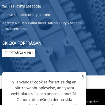
Tel:
+86-(0)576-89390050
E-post:
sales@foundry-cn.com
Adress:
No. 155 Haina Road, Taizhou City, Zhejiang-
provinsen, Kina
SKICKA FÖRFRÅGAN
FÖRFRÅGAN NU
X
Vi använder cookies för att ge dig en
bättre webbupplevelse, analysera
webbplatstrafik och anpassa innehåll.
Genom att använda denna sida
Links
Sitemap
RSS
XML
Sekretesspolicy