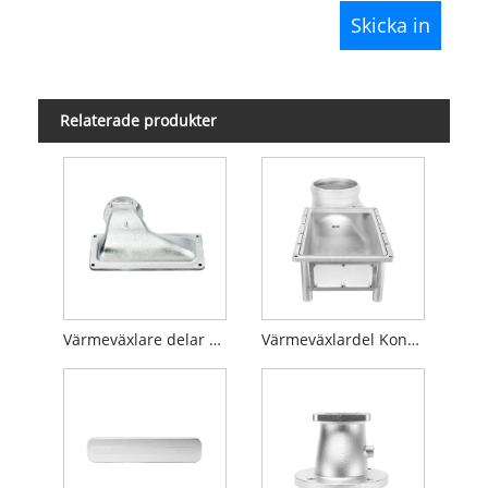
Relaterade produkter
Värmeväxlare delar Brännarehuv
Värmeväxlardel Kondenserande sump