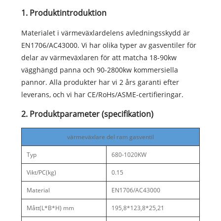
1. Produktintroduktion
Materialet i värmeväxlardelens avledningsskydd är
EN1706/AC43000. Vi har olika typer av gasventiler för
delar av värmeväxlaren för att matcha 18-90kw
vägghängd panna och 90-2800kw kommersiella
pannor. Alla produkter har vi 2 års garanti efter
leverans, och vi har CE/RoHs/ASME-certifieringar.
2. Produktparameter (specifikation)
värmeväxlare del ram gasventil
Typ
680-1020KW
Vikt/PC(kg)
0.15
Material
EN1706/AC43000
Mått(L*B*H) mm
195,8*123,8*25,21