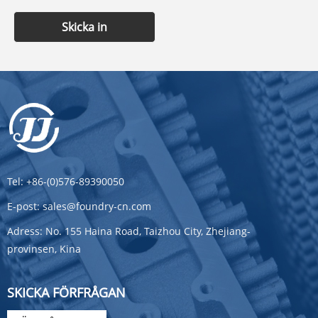
Skicka in
Tel:
+86-(0)576-89390050
E-post:
sales@foundry-cn.com
Adress:
No. 155 Haina Road, Taizhou City, Zhejiang-
provinsen, Kina
SKICKA FÖRFRÅGAN